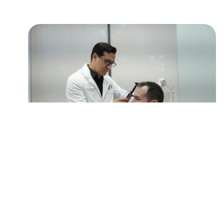
Formación
Miembro de
Con un
Acompañamiento
especializada
SERECAP
enfoque
en todo el
en trasplante
(Sociedad
integral, cada
proceso.
capilar.
Española de
paciente
Desde la
Certificado
Restauración
recibe una
primera
en técnicas
Capilar ) y
evaluación
consulta